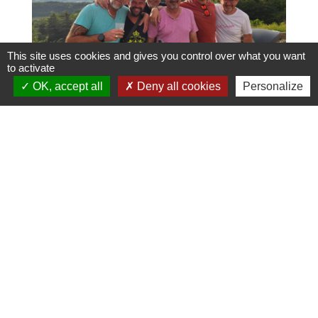
This site uses cookies and gives you control over what you want
to activate
OK, accept all
Deny all cookies
Personalize
Contacts
Commune de Châteauvieux