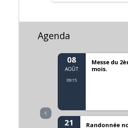
Agenda
08
Foy et accueil
Messe du 2è
illes.
mois.
AOÛT
ésenter !
09:15
21
Randonnée no