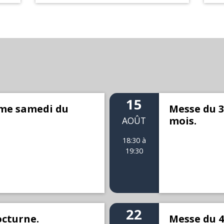
15
me samedi du
Messe du 
mois.
AOÛT
18:30 à
19:30
22
cturne.
Messe du 