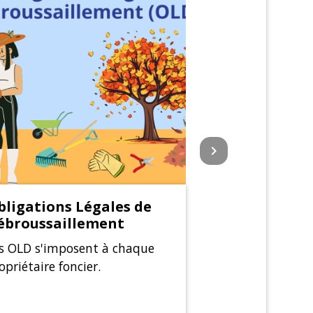
keyboard_arrow_right
bligations Légales de
Logo de "Ter
ébroussaillement
Découvrez les l
s OLD s'imposent à chaque
Office du Touri
opriétaire foncier.
Intercommunal