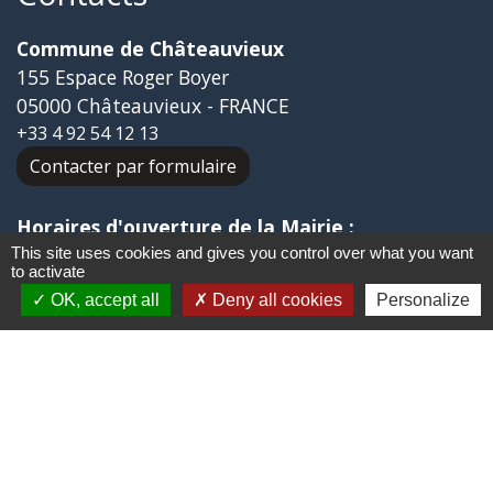
Commune de Châteauvieux
155 Espace Roger Boyer
05000 Châteauvieux - FRANCE
+33 4 92 54 12 13
Contacter par formulaire
Horaires d'ouverture de la Mairie :
Lundi : 7h30 à 12h30 / 14h00 à 17h30
This site uses cookies and gives you control over what you want
to activate
Mardi : 7h30 à 12h30 / 14h00 à 17h30
OK, accept all
Deny all cookies
Personalize
Mercredi : 7h30 à 12h00
Jeudi : 7h30 à 12h30 / 14h00 à 17h30
Vendredi : 7h30 à 12h30
Liens