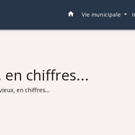
home
Vie municipale
I
en chiffres...
eux, en chiffres...