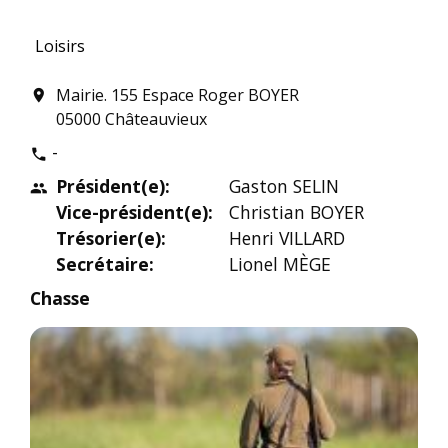
Loisirs
Mairie. 155 Espace Roger BOYER
location_on
05000 Châteauvieux
-
phone
Président(e):
Gaston SELIN
people
Vice-président(e):
Christian BOYER
Trésorier(e):
Henri VILLARD
Secrétaire:
Lionel MÈGE
Chasse