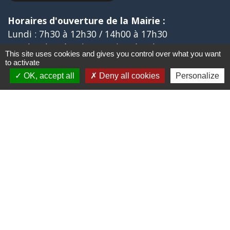
Horaires d'ouverture de la Mairie :
Lundi : 7h30 à 12h30 / 14h00 à 17h30
Mardi : 7h30 à 12h30 / 14h00 à 17h30
This site uses cookies and gives you control over what you want
Mercredi : 7h30 à 12h00
to activate
Jeudi : 7h30 à 12h30 / 14h00 à 17h30
OK, accept all
Deny all cookies
Personalize
Vendredi : 7h30 à 12h30
Liens
Aide ouverture énergie
Collège Marie MARVINGT de TALLARD
Aérodrome de GAP-TALLARD
Trail des Balcons de CHÂTEAUVIEUX
Aide ouverture gaz
Jumelages